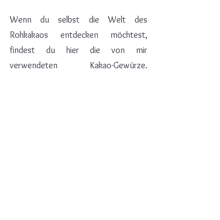
Wenn du selbst die Welt des
Rohkakaos entdecken möchtest,
findest du hier die von mir
verwendeten Kakao-Gewürze,
individuelle Kakao-Mischungen und
weitere Begleiter für deine
persönliche Kakao-Zeit.
Mit dem Code:
KAKAOLIEBE5
bekommst Du eine
kleinen Nachlass auf deine Bestellung.
Zum Shop von Ayurveda Padmavati