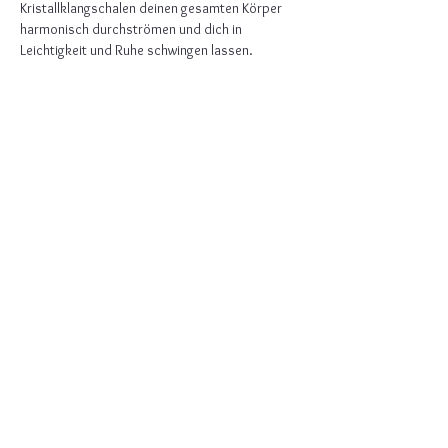
Kristallklangschalen deinen gesamten Körper 
harmonisch durchströmen und dich in 
Leichtigkeit und Ruhe schwingen lassen.
Mitbringen:
Eigene Matte und ggf. eine leichte Decke.
Bequeme, gemütliche Kleidung empfohlen.
Kostenbeitrag: 35 €
Anmeldung:
✉️ 
liebe@friquencita.de
0172-2812261